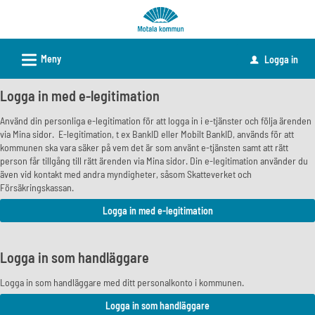
Välkommen
till
e-
L
Meny
Logga in
u
tjänster
-
Logga in med e-legitimation
Motala
Använd din personliga e-legitimation för att logga in i e-tjänster och följa ärenden
kommun
via Mina sidor. E-legitimation, t ex BankID eller Mobilt BankID, används för att
kommunen ska vara säker på vem det är som använt e-tjänsten samt att rätt
person får tillgång till rätt ärenden via Mina sidor. Din e-legitimation använder du
även vid kontakt med andra myndigheter, såsom Skatteverket och
Försäkringskassan.
Logga in som handläggare
Logga in som handläggare med ditt personalkonto i kommunen.