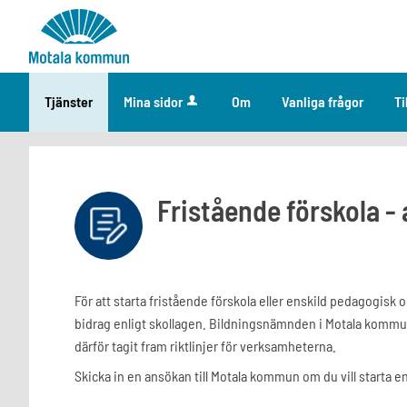
Välkommen
till
e-
tjänster
Tjänster
Mina sidor
Om
Vanliga frågor
Ti
-
Motala
kommun
Fristående förskola -
För att starta fristående förskola eller enskild pedagogisk
bidrag enligt skollagen. Bildningsnämnden i Motala komm
därför tagit fram riktlinjer för verksamheterna.
Skicka in en ansökan till Motala kommun om du vill starta e