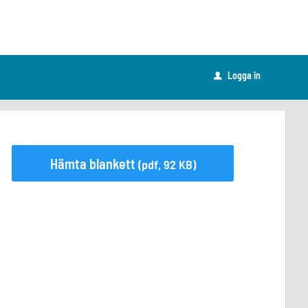
Logga in
u
Hämta blankett
(pdf, 92 KB)