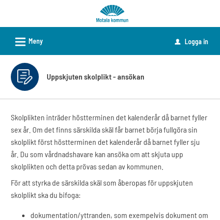
Välkommen
till
e-
L
Meny
Logga in
u
tjänster
-
Motala
Uppskjuten skolplikt - ansökan
kommun
Skolplikten inträder höstterminen det kalenderår då barnet fyller
sex år. Om det finns särskilda skäl får barnet börja fullgöra sin
skolplikt först höstterminen det kalenderår då barnet fyller sju
år. Du som vårdnadshavare kan ansöka om att skjuta upp
skolplikten och detta prövas sedan av kommunen.
För att styrka de särskilda skäl som åberopas för uppskjuten
skolplikt ska du bifoga:
dokumentation/yttranden, som exempelvis dokument om