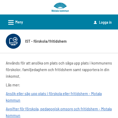
Välkommen
till
e-
L
Meny
Logga in
u
tjänster
-
Motala
IST - förskola/fritidshem
kommun
Används för att ansöka om plats och säga upp plats i kommunens
förskolor, familjedaghem och fritidshem samt rapportera in din
inkomst.
Läs mer:
Ansök eller säg upp plats i förskola eller fritidshem - Motala
kommun
Avgifter för förskola, pedagogisk omsorg och fritidshem - Motala
kommun