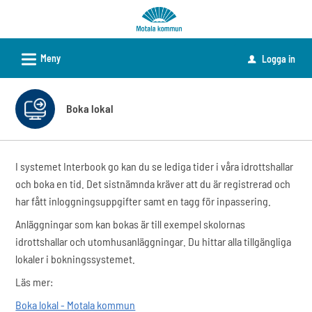
Välkommen
till
e-
L
Meny
Logga in
u
tjänster
-
Motala
Boka lokal
kommun
I systemet Interbook go kan du se lediga tider i våra idrottshallar
och boka en tid. Det sistnämnda kräver att du är registrerad och
har fått inloggningsuppgifter samt en tagg för inpassering.
Anläggningar som kan bokas är till exempel skolornas
idrottshallar och utomhusanläggningar. Du hittar alla tillgängliga
lokaler i bokningssystemet.
Läs mer:
Boka lokal - Motala kommun