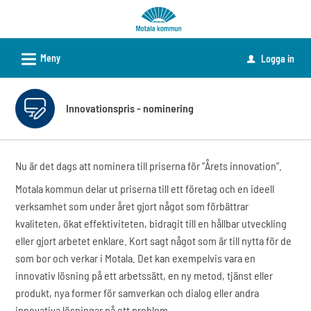
Välkommen
till
e-
L
Meny
Logga in
u
tjänster
-
Motala
Innovationspris - nominering
kommun
Nu är det dags att nominera till priserna för ”Årets innovation”.
Motala kommun delar ut priserna till ett företag och en ideell
verksamhet som under året gjort något som förbättrar
kvaliteten, ökat effektiviteten, bidragit till en hållbar utveckling
eller gjort arbetet enklare. Kort sagt något som är till nytta för de
som bor och verkar i Motala. Det kan exempelvis vara en
innovativ lösning på ett arbetssätt, en ny metod, tjänst eller
produkt, nya former för samverkan och dialog eller andra
innovativa lösningar på ett problem.