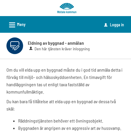
Välkommen
till
e-
L
Meny
Logga in
u
tjänster
-
Eldning av byggnad - anmälan
Motala
Den här tjänsten kräver inloggning
kommun
Om du vill elda upp en byggnad måste du i god tid anmäla detta i
förväg till miljö- och hälsoskyddsenheten. En timavgift för
handläggningen tas ut enligt taxa fastställd av
kommunfullmäktige.
Du kan bara få tillåtelse att elda upp en byggnad av dessa två
skäl:
Räddningstjänsten behöver ett övningsobjekt.
Byggnaden är angripen av en aggressiv art av hussvamp.