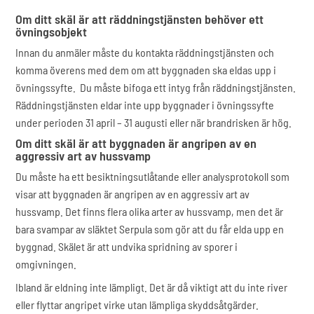
Om ditt skäl är att räddningstjänsten behöver ett
övningsobjekt
Innan du anmäler måste du kontakta räddningstjänsten och
komma överens med dem om att byggnaden ska eldas upp i
övningssyfte. Du måste bifoga ett intyg från räddningstjänsten.
Räddningstjänsten eldar inte upp byggnader i övningssyfte
under perioden 31 april – 31 augusti eller när brandrisken är hög.
Om ditt skäl är att byggnaden är angripen av en
aggressiv art av hussvamp
Du måste ha ett besiktningsutlåtande eller analysprotokoll som
visar att byggnaden är angripen av en aggressiv art av
hussvamp. Det finns flera olika arter av hussvamp, men det är
bara svampar av släktet Serpula som gör att du får elda upp en
byggnad. Skälet är att undvika spridning av sporer i
omgivningen.
Ibland är eldning inte lämpligt. Det är då viktigt att du inte river
eller flyttar angripet virke utan lämpliga skyddsåtgärder.