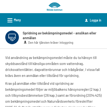
Välkommen
till
e-
L
Meny
Logga in
u
tjänster
-
Spridning av bekämpningsmedel - ansökan eller
Motala
anmälan
kommun
Den här tjänsten kräver inloggning
Vid användning av bekämpningsmedel måste du ta hänsyn till
skyddsavstånd till känsliga områden som vattendrag,
dricksvattentäkter, dagvattenbrunnar och trädgårdar. I vissa fall
krävs även en anmälan eller tillstånd för spridning.
Krav på anmälan eller tillstånd vid spridning av
bekämpningsmedel följer av miljöbalkens hänsynsregler (2 kap.)
och tillsynsbestämmelser (26 kap.) samt av förordning (2014:425)
om bekämpningsmedel och Naturvårdsverkets föreskrifter