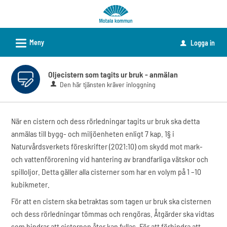
Välkommen
till
e-
L
Meny
Logga in
u
tjänster
-
Oljecistern som tagits ur bruk - anmälan
Motala
Den här tjänsten kräver inloggning
kommun
När en cistern och dess rörledningar tagits ur bruk ska detta
anmälas till bygg- och miljöenheten enligt 7 kap. 1§ i
Naturvårdsverkets föreskrifter (2021:10) om skydd mot mark-
och vattenförorening vid hantering av brandfarliga vätskor och
spilloljor. Detta gäller alla cisterner som har en volym på 1 –10
kubikmeter.
För att en cistern ska betraktas som tagen ur bruk ska cisternen
och dess rörledningar tömmas och rengöras. Åtgärder ska vidtas
som hindrar att cisternen åter kan fyllas. För att förhindra att