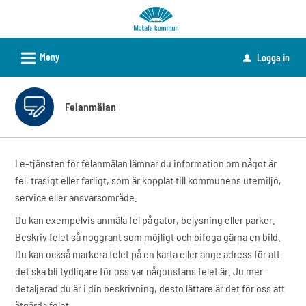
Välkommen
till
e-
L
Meny
Logga in
u
tjänster
-
Motala
Felanmälan
kommun
I e-tjänsten för felanmälan lämnar du information om något är
fel, trasigt eller farligt, som är kopplat till kommunens utemiljö,
service eller ansvarsområde.
Du kan exempelvis anmäla fel på gator, belysning eller parker.
Beskriv felet så noggrant som möjligt och bifoga gärna en bild.
Du kan också markera felet på en karta eller ange adress för att
det ska bli tydligare för oss var någonstans felet är. Ju mer
detaljerad du är i din beskrivning, desto lättare är det för oss att
åtgärda felet.