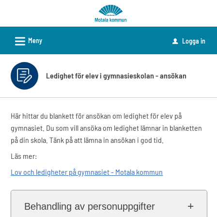
Välkommen
till
e-
L
Meny
Logga in
u
tjänster
-
Motala
Ledighet för elev i gymnasieskolan - ansökan
kommun
Här hittar du blankett för ansökan om ledighet för elev på
gymnasiet. Du som vill ansöka om ledighet lämnar in blanketten
på din skola. Tänk på att lämna in ansökan i god tid.
Läs mer:
Lov och ledigheter på gymnasiet - Motala kommun
Behandling av personuppgifter