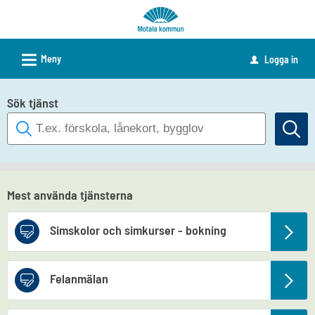
Välkommen
till
e-
L
Meny
Logga in
u
tjänster
-
Sök tjänst
Motala
kommun
Mest använda tjänsterna
Simskolor och simkurser - bokning
Felanmälan